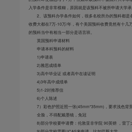
入学条件是非常模糊，原因就是该预科不被所申请大学承
2、该预科办学条件如何，很多名校所办的预科都是
收费大都在7万-10万/年，有个美国预科收费竟然有十
的预科当中有相当一部分是语言班。
英国预科申请材料
申请本科预科的材料
1)申请表
2)雅思成绩单
3)高中毕业证 或者高中在读证明
4)3年高中成绩单
5)1-2封推荐信
6)个人陈述
7）彩色护照近照一张(45mm*35mm)，要求浅
全脸，不得配戴墨镜，免冠
8)部分学校要申请费：伦敦亚非学院 90英镑 ，雷丁
9)部分学校需要UCAS来申请，比如巴斯大学。