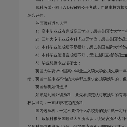
预科考试不同于A-Level的公开考试，而是由校
综合评估。
英国预科适合人群
1）高中毕业或者完成高三学业，想去英国读大学本
2）三年大专毕业或本科毕业无学位，想去英国读硕
3）本科毕业但成绩不是很好，想去英国名牌大学读
4）本科毕业但语言成绩不好，无法达到直接读硕士
5）毕业想换专业读硕士；
英国大学要求中国高中毕业生入读大学必须先读一年
绩，英国一些排名不错的大学都是要求必须读预科的，但
英国预科如何选择
如果是到国外读预科，要先看清楚认可该预科的有哪
校认可高，一直比较稳定的预科。
国内选预科，一定不要信什么名校办的预科就一定好
1、该预科被英国哪些大学所承认，读完该预科达到
的预科即使雅思考了7分，但如果该预科不被国外大学承