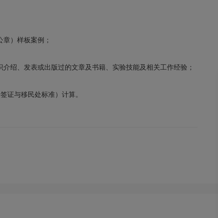
公章）样板案例；
识介绍、发表或出版过的文章及书籍、实验技能及相关工作经验；
国签证与移民处标准）计算。